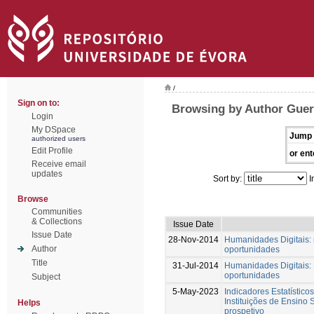
/
Sign on to:
Browsing by Author Guerr
Login
My DSpace
Jump 
authorized users
Edit Profile
or ent
Receive email
updates
Sort by:
I
Browse
Communities
& Collections
Issue Date
Issue Date
28-Nov-2014
Humanidades Digitais: 
Author
oportunidades
Title
31-Jul-2014
Humanidades Digitais: 
oportunidades
Subject
5-May-2023
Indicadores Estatístico
Instituições de Ensino 
Helps
prospetivo