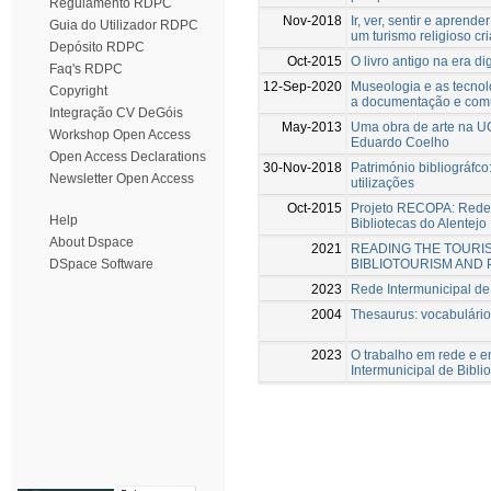
Regulamento RDPC
Nov-2018
Ir, ver, sentir e aprend
Guia do Utilizador RDPC
um turismo religioso cri
Depósito RDPC
Oct-2015
O livro antigo na era dig
Faq's RDPC
12-Sep-2020
Museologia e as tecnolo
Copyright
a documentação e comu
Integração CV DeGóis
May-2013
Uma obra de arte na UC
Workshop Open Access
Eduardo Coelho
Open Access Declarations
30-Nov-2018
Património bibliográfc
Newsletter Open Access
utilizações
Oct-2015
Projeto RECOPA: Rede 
Help
Bibliotecas do Alentejo
About Dspace
2021
READING THE TOURIS
BIBLIOTOURISM AND
DSpace Software
2023
Rede Intermunicipal de 
2004
Thesaurus: vocabulário 
2023
O trabalho em rede e 
Intermunicipal de Bibli