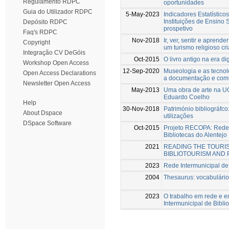
Regulamento RDPC
oportunidades
Guia do Utilizador RDPC
5-May-2023
Indicadores Estatístico
Instituições de Ensino 
Depósito RDPC
prospetivo
Faq's RDPC
Nov-2018
Ir, ver, sentir e aprend
Copyright
um turismo religioso cri
Integração CV DeGóis
Oct-2015
O livro antigo na era dig
Workshop Open Access
12-Sep-2020
Museologia e as tecnolo
Open Access Declarations
a documentação e comu
Newsletter Open Access
May-2013
Uma obra de arte na UC
Eduardo Coelho
Help
30-Nov-2018
Património bibliográfc
About Dspace
utilizações
DSpace Software
Oct-2015
Projeto RECOPA: Rede 
Bibliotecas do Alentejo
2021
READING THE TOURIS
BIBLIOTOURISM AND
2023
Rede Intermunicipal de 
2004
Thesaurus: vocabulário 
2023
O trabalho em rede e 
Intermunicipal de Bibli