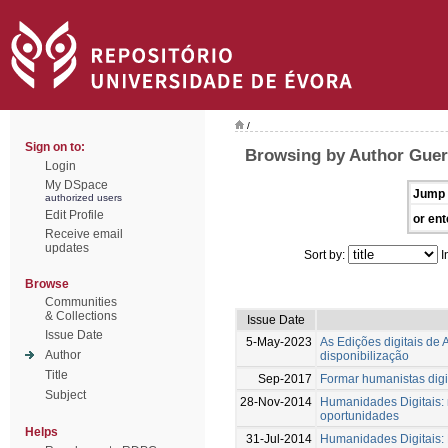
/
Sign on to:
Browsing by Author Guerr
Login
My DSpace
Jump 
authorized users
Edit Profile
or ent
Receive email
updates
Sort by:
I
Browse
Communities
& Collections
Issue Date
Issue Date
5-May-2023
As Edições digitais de
Author
disponibilização
Title
Sep-2017
Formar humanistas digit
Subject
28-Nov-2014
Humanidades Digitais: 
oportunidades
Helps
31-Jul-2014
Humanidades Digitais: 