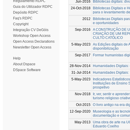
Regulamento RDPC
Jun-2016
Bibliotecas digitais: d
Guia do Utilizador RDPC
24-Oct-2018
Bibliotecas Digitais e 
para o levantamento de 
Depósito RDPC
Faq's RDPC
2012
Bibliotecas Digitais p
e oportunidades
Copyright
Sep-2016
A CONSTRUÇÃO DE U
Integração CV DeGóis
CRIAÇÃO DE UM REP
Workshop Open Access
CULTO CATÓLICO
Open Access Declarations
5-May-2023
As Edições digitais de
Newsletter Open Access
disponibilização
Sep-2017
Formar humanistas digit
Help
About Dspace
28-Nov-2014
Humanidades Digitais: 
DSpace Software
31-Jul-2014
Humanidades Digitais:
5-May-2023
Indicadores Estatístico
Instituições de Ensino 
prospetivo
Nov-2018
Ir, ver, sentir e apren
turismo religioso criativ
Oct-2015
O livro antigo na era dig
12-Sep-2020
Museologia e as tecnolo
documentação e comun
May-2013
Uma obra de arte na UC
Eduardo Coelho