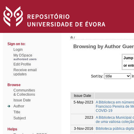
/
Sign on to:
Browsing by Author Guerr
Login
My DSpace
Jump 
authorized users
Edit Profile
or ent
Receive email
updates
Sort by:
I
Browse
Communities
& Collections
Issue Date
Issue Date
5-May-2023
A Biblioteca em números
Author
Francisco Pereira de 
COVID-19
Title
2023
A Biblioteca Municipal 
Subject
de uma valiosa coleção
3-Nov-2016
Biblioteca pública digi
Helps