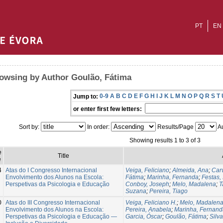
PT
EN
owsing by Author Goulão, Fátima
0-9
A
B
C
D
E
F
G
H
I
J
K
L
M
N
O
P
Q
R
S
T
Jump to:
or enter first few letters:
Sort by:
In order:
Results/Page
Au
Showing results 1 to 3 of 3
e
Title
e
4
Atas do I Congresso Internacional
Veiga, Feliciano
;
Almeida, Ana
;
Carv
Envolvimento dos Alunos na Escola:
Fátima
;
Marinha, Fernanda
;
Festas, 
Perspetivas da Psicologia e Educação
Conboy, Joseph
;
Melo, Madalena
;
T
Suzana
;
Pereira, Tiago
0
Atas do III Congresso Internacional
Veiga, Feliciano H.
;
Melo, Madalen
Envolvimento dos Alunos na Escola:
Pereira, Anabela
;
Marinha, Fernand
Perspetivas da Psicologia e Educação —
Garcia, Óscar
;
Goulão, Fátima
;
Silv