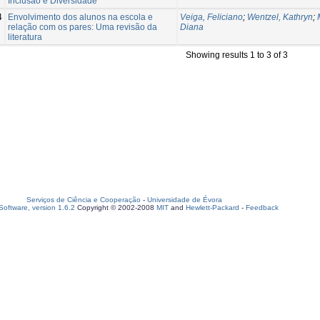
Inclusão e Diversidade
4
Envolvimento dos alunos na escola e
Veiga, Feliciano
;
Wentzel, Kathryn
;
relação com os pares: Uma revisão da
Diana
literatura
Showing results 1 to 3 of 3
Serviços de Ciência e Cooperação
-
Universidade de Évora
oftware, version 1.6.2
Copyright © 2002-2008
MIT
and
Hewlett-Packard
-
Feedback