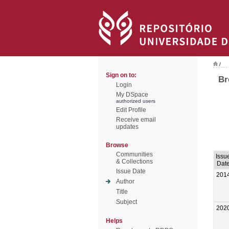
/
Sign on to:
Br
Login
My DSpace
authorized users
Edit Profile
Receive email
updates
Browse
Communities
Issu
& Collections
Dat
Issue Date
201
Author
Title
Subject
202
Helps