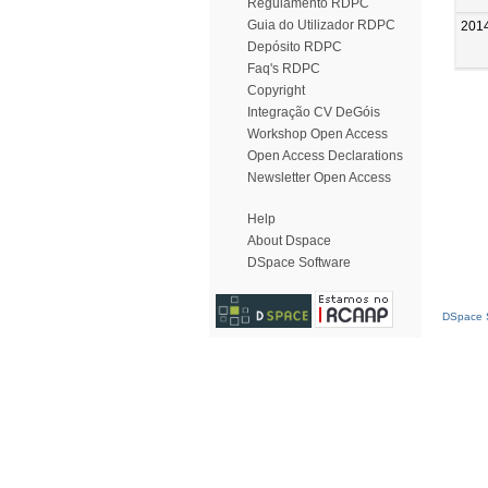
Regulamento RDPC
Guia do Utilizador RDPC
201
Depósito RDPC
Faq's RDPC
Copyright
Integração CV DeGóis
Workshop Open Access
Open Access Declarations
Newsletter Open Access
Help
About Dspace
DSpace Software
DSpace S