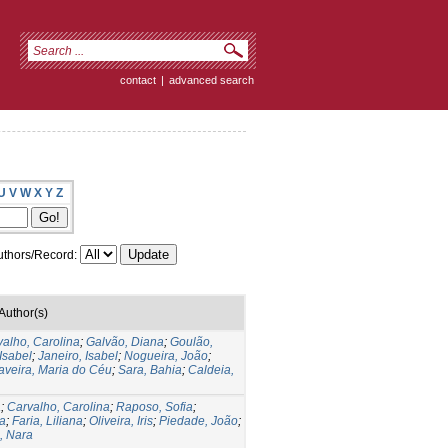
contact
|
advanced search
U
V
W
X
Y
Z
thors/Record:
Author(s)
alho, Carolina
;
Galvão, Diana
;
Goulão,
Isabel
;
Janeiro, Isabel
;
Nogueira, João
;
aveira, Maria do Céu
;
Sara, Bahia
;
Caldeia,
a
;
Carvalho, Carolina
;
Raposo, Sofia
;
a
;
Faria, Liliana
;
Oliveira, Iris
;
Piedade, João
;
a, Nara