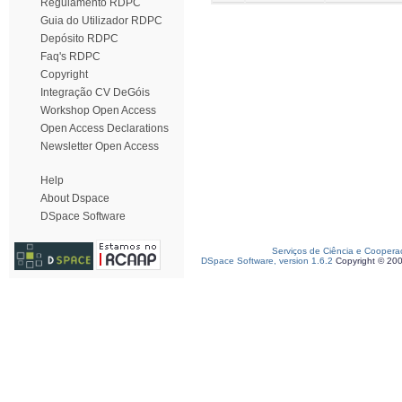
Regulamento RDPC
Guia do Utilizador RDPC
Depósito RDPC
Faq's RDPC
Copyright
Integração CV DeGóis
Workshop Open Access
Open Access Declarations
Newsletter Open Access
Help
About Dspace
DSpace Software
Serviços de Ciência e Coopera
DSpace Software, version 1.6.2
Copyright © 20