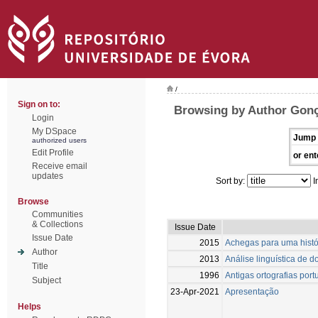
/
Sign on to:
Browsing by Author Gonç
Login
My DSpace
Jump 
authorized users
Edit Profile
or ent
Receive email
updates
Sort by:
I
Browse
Communities
& Collections
Issue Date
Issue Date
2015
Achegas para uma histór
Author
2013
Análise linguística de
Title
1996
Antigas ortografias port
Subject
23-Apr-2021
Apresentação
Helps