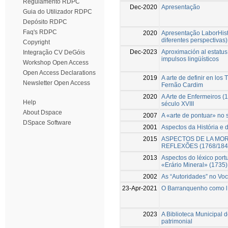
Regulamento RDPC
Dec-2020
Apresentação
Guia do Utilizador RDPC
Depósito RDPC
Faq's RDPC
2020
Apresentação LaborHistór
diferentes perspectivas)
Copyright
Dec-2023
Aproximación al estatus 
Integração CV DeGóis
impulsos lingüísticos
Workshop Open Access
Open Access Declarations
2019
A arte de definir en los
Newsletter Open Access
Fernão Cardim
2020
A Arte de Enfermeiros (
Help
século XVIII
About Dspace
2007
A «arte de pontuar» no 
DSpace Software
2001
Aspectos da História e 
2015
ASPECTOS DE LA MORF
REFLEXÕES (1768/184
2013
Aspectos do léxico port
«Erário Mineral» (1735)
2002
As “Autoridades” no Voc
23-Apr-2021
O Barranquenho como lí
2023
A Biblioteca Municipal 
patrimonial