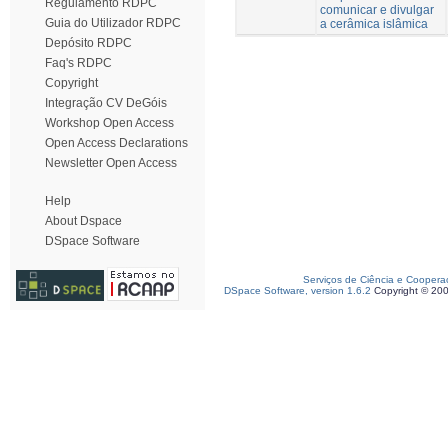
Regulamento RDPC
comunicar e divulgar
Guia do Utilizador RDPC
a cerâmica islâmica
Depósito RDPC
Faq's RDPC
Copyright
Integração CV DeGóis
Workshop Open Access
Open Access Declarations
Newsletter Open Access
Help
About Dspace
DSpace Software
Serviços de Ciência e Coopera
DSpace Software, version 1.6.2
Copyright © 20