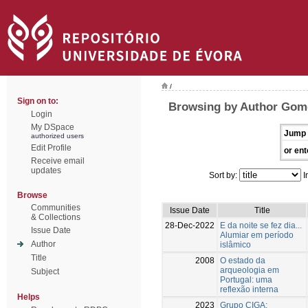
/
Sign on to:
Browsing by Author Gome
Login
My DSpace
Jump 
authorized users
Edit Profile
or ent
Receive email
updates
Sort by:
I
Browse
Communities
Issue Date
Title
& Collections
28-Dec-2022
E da noite se fez dia...
Issue Date
Alumiar em período
Author
islâmico
Title
2008
O estado da
arqueologia em
Subject
Portugal: uma
reflexão interna
Helps
2023
Grupo CIGA: