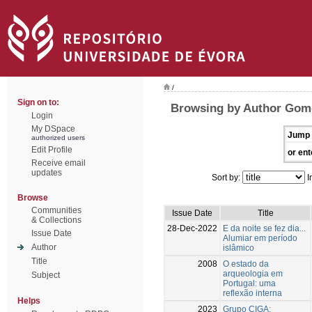
/
Sign on to:
Browsing by Author Gome
Login
My DSpace
Jump 
authorized users
Edit Profile
or ent
Receive email
updates
Sort by:
I
Browse
Communities
Issue Date
Title
& Collections
28-Dec-2022
E da noite se fez dia...
Issue Date
Alumiar em período
Author
islâmico
Title
2008
O estado da
arqueologia em
Subject
Portugal: uma
reflexão interna
Helps
2023
Grupo CIGA: