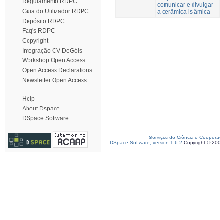
Regulamento RDPC
comunicar e divulgar
Guia do Utilizador RDPC
a cerâmica islâmica
Depósito RDPC
Faq's RDPC
Copyright
Integração CV DeGóis
Workshop Open Access
Open Access Declarations
Newsletter Open Access
Help
About Dspace
DSpace Software
Serviços de Ciência e Coopera
DSpace Software, version 1.6.2
Copyright © 20