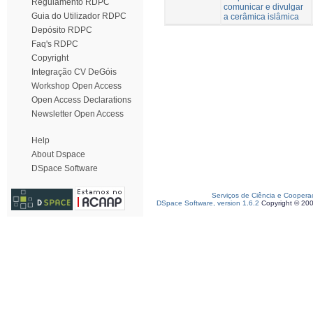
Regulamento RDPC
comunicar e divulgar
Guia do Utilizador RDPC
a cerâmica islâmica
Depósito RDPC
Faq's RDPC
Copyright
Integração CV DeGóis
Workshop Open Access
Open Access Declarations
Newsletter Open Access
Help
About Dspace
DSpace Software
Serviços de Ciência e Coopera
DSpace Software, version 1.6.2
Copyright © 20