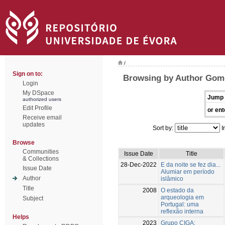
/
Sign on to:
Browsing by Author Gome
Login
My DSpace
Jump 
authorized users
Edit Profile
or ent
Receive email
updates
Sort by:
I
Browse
Communities
Issue Date
Title
& Collections
28-Dec-2022
E da noite se fez dia...
Issue Date
Alumiar em período
Author
islâmico
Title
2008
O estado da
arqueologia em
Subject
Portugal: uma
reflexão interna
Helps
2023
Grupo CIGA: