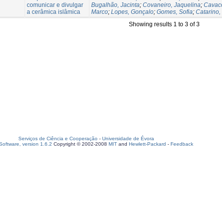
comunicar e divulgar
Bugalhão, Jacinta
;
Covaneiro, Jaquelina
;
Cavac
a cerâmica islâmica
Marco
;
Lopes, Gonçalo
;
Gomes, Sofia
;
Catarino,
Showing results 1 to 3 of 3
Serviços de Ciência e Cooperação
-
Universidade de Évora
oftware, version 1.6.2
Copyright © 2002-2008
MIT
and
Hewlett-Packard
-
Feedback