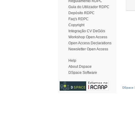
Regulamento RDPC
Guia do Utilizador RDPC
Depósito RDPC
Faq's RDPC
Copyright
Integração CV DeGóis
Workshop Open Access
Open Access Declarations
Newsletter Open Access
Help
About Dspace
DSpace Software
DSpace S