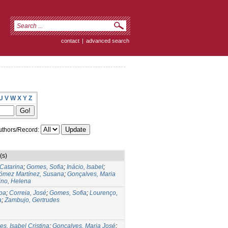
contact
|
advanced search
U
V
W
X
Y
Z
thors/Record:
(s)
Catarina
;
Gomes, Sofia
;
Inácio, Isabel
;
ómez Martínez, Susana
;
Gonçalves, Maria
ino, Helena
ipa
;
Correia, José
;
Gomes, Sofia
;
Lourenço,
a
;
Zambujo, Gertrudes
s, Isabel Cristina
;
Gonçalves, Maria José
;