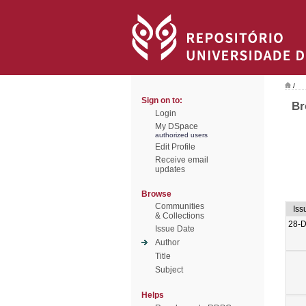
/
Sign on to:
Br
Login
My DSpace
authorized users
Edit Profile
Receive email
updates
Browse
Communities
Iss
& Collections
28-
Issue Date
Author
Title
Subject
Helps