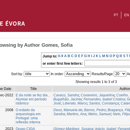
PT
EN
owsing by Author Gomes, Sofia
0-9
A
B
C
D
E
F
G
H
I
J
K
L
M
N
O
P
Q
R
S
T
Jump to:
or enter first few letters:
Sort by:
In order:
Results/Page
Au
Showing results 1 to 3 of 3
ue Date
Title
Author
Dec-2022
E da noite se fez dia...
Cavaco, Sandra
;
Covaneiro, Jaquelina
;
Coelho, 
Alumiar em período
Bugalhão, Jacinta
;
Fernandes, Isabel Cristina
;
G
islâmico
José
;
Liberato, Marco
;
Santos, Constança
;
Catar
2008
O estado da
Deus, Manuela de
;
Barros, Pedro
;
Bragança, Fil
arqueologia em
Sandra
;
Martins, Ana
;
Melro, Samuel
;
Neto, Filip
Portugal: uma
reflexão interna
2023
Grupo CIGA:
Gómez-Martínez, Susana
;
Inácio, Isabel
;
Fenande