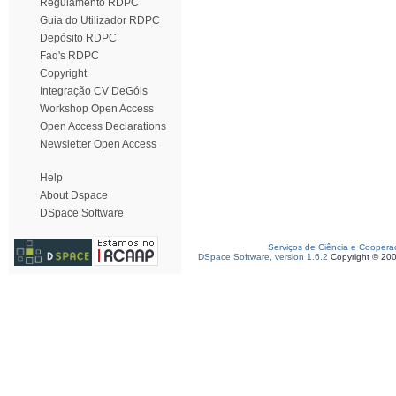
Regulamento RDPC
Guia do Utilizador RDPC
Depósito RDPC
Faq's RDPC
Copyright
Integração CV DeGóis
Workshop Open Access
Open Access Declarations
Newsletter Open Access
Help
About Dspace
DSpace Software
Serviços de Ciência e Coopera
DSpace Software, version 1.6.2
Copyright © 20