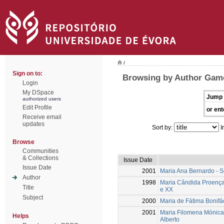
/
Sign on to:
Browsing by Author Game
Login
My DSpace
Jump 
authorized users
Edit Profile
or ent
Receive email
updates
Sort by:
I
Browse
Communities
& Collections
Issue Date
Issue Date
2001
Maria Ana Bernardo - S
Author
1998
Maria Cândida Proença 
Title
e XX
Subject
2000
Maria de Fátima Bonifác
2001
Maria Filomena Mónica,
Helps
Alberto