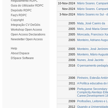
Regulamento RDPC
10-Nov-2024
Mário Soares. Campan
Guia do Utilizador RDPC
Nov-2024
Mário Soares. Campanh
Depósito RDPC
3-Nov-2024
Mário Soares no Sul - d
Faq's RDPC
Copyright
2005
Mata, José Caeiro da
Integração CV DeGóis
2005
Melo, José Maria Green
Workshop Open Access
2005
Moncada, Francisco Xav
Open Access Declarations
Newsletter Open Access
2005
Monteiro, Adriano Augu
Help
2005
Monteiro, José Jeróni
About Dspace
2005
Monteiro, Mário August
DSpace Software
2006
Nunes, José Jacinto
2016
O pensamento pedagógic
2006
Pinheiro, Estevão Antó
2011
A Política educativa do
1999
Portuguese Secondary S
Complicity.Alentejo Eli
Career,Development 1
2009
Profissões, Leitores e 
2012
Quando a Universidade 