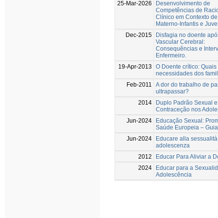
25-Mar-2026
Desenvolvimento de
Competências de Racio
Clínico em Contexto d
Materno-Infantis e Juve
Dec-2015
Disfagia no doente apó
Vascular Cerebral:
Consequências e Inter
Enfermeiro.
19-Apr-2013
O Doente crítico: Quais
necessidades dos famil
Feb-2011
A dor do trabalho de pa
ultrapassar?
2014
Duplo Padrão Sexual e
Contraceção nos Adole
Jun-2024
Educação Sexual: Pro
Saúde Europeia – Guia
Jun-2024
Educare alla sessualità
adolescenza
2012
Educar Para Aliviar a D
2024
Educar para a Sexuali
Adolescência