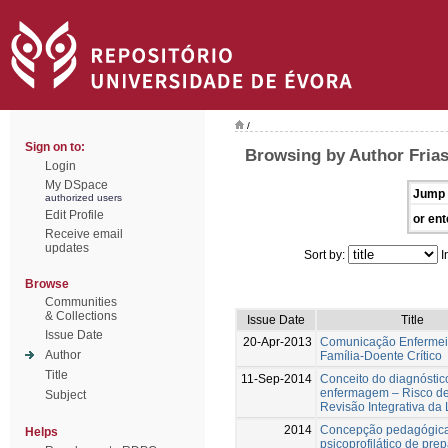
/
Sign on to:
Browsing by Author Frias
Login
My DSpace
Jump 
authorized users
Edit Profile
or ent
Receive email
updates
Sort by:
I
Browse
Communities
& Collections
Issue Date
Title
Issue Date
20-Apr-2013
Comunicação Enfermei
Author
Família-Doente Crítico
Title
11-Sep-2014
Conceito do diagnóstic
enfermagem – Risco d
Subject
Revisão Integrativa da 
2014
Concepção pedagógica
Helps
psicoprofilático de pre