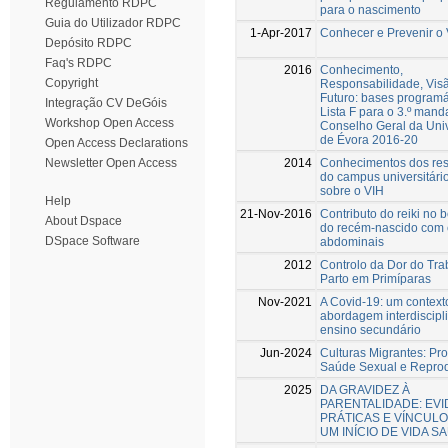
Regulamento RDPC
para o nascimento
Guia do Utilizador RDPC
1-Apr-2017
Conhecer e Prevenir o
Depósito RDPC
Faq's RDPC
2016
Conhecimento,
Copyright
Responsabilidade, Vis
Futuro: bases programá
Integração CV DeGóis
Lista F para o 3.º mand
Workshop Open Access
Conselho Geral da Uni
de Évora 2016-20
Open Access Declarations
2014
Conhecimentos dos res
Newsletter Open Access
do campus universitári
sobre o VIH
Help
21-Nov-2016
Contributo do reiki no 
About Dspace
do recém-nascido com 
DSpace Software
abdominais
2012
Controlo da Dor do Tra
Parto em Primíparas
Nov-2021
A Covid-19: um context
abordagem interdiscipl
ensino secundário
Jun-2024
Culturas Migrantes: P
Saúde Sexual e Reprod
2025
DA GRAVIDEZ À
PARENTALIDADE: EVI
PRÁTICAS E VÍNCULO
UM INÍCIO DE VIDA 