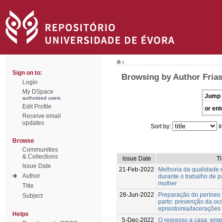
/
Sign on to:
Browsing by Author Frias
Login
My DSpace
Jump 
authorized users
Edit Profile
or ent
Receive email
updates
Sort by:
I
Browse
Communities
& Collections
Issue Date
Ti
Issue Date
21-Feb-2022
Melhoria da qualidade 
Author
durante o trabalho de p
mulher
Title
28-Jun-2022
Preparação do períneo 
Subject
parto: prevenção da oc
episiotomia/lacerações
Helps
5-Dec-2022
O regresso a casa: em