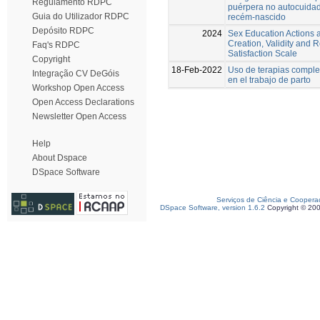
Regulamento RDPC
puérpera no autocuida
Guia do Utilizador RDPC
recém-nascido
Depósito RDPC
2024
Sex Education Actions a
Creation, Validity and Re
Faq's RDPC
Satisfaction Scale
Copyright
18-Feb-2022
Uso de terapias complem
Integração CV DeGóis
en el trabajo de parto
Workshop Open Access
Open Access Declarations
Newsletter Open Access
Help
About Dspace
DSpace Software
Serviços de Ciência e Coopera
DSpace Software, version 1.6.2
Copyright © 20