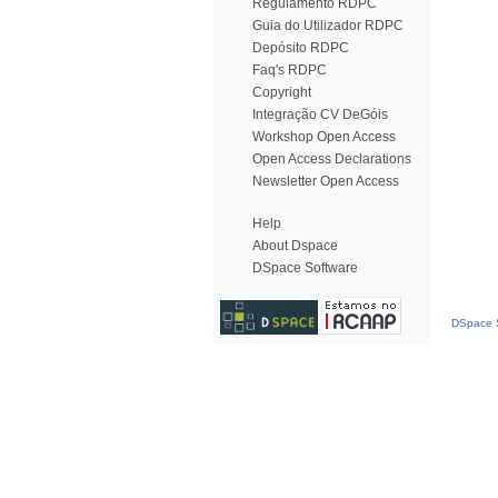
Regulamento RDPC
Guia do Utilizador RDPC
Depósito RDPC
Faq's RDPC
Copyright
Integração CV DeGóis
Workshop Open Access
Open Access Declarations
Newsletter Open Access
Help
About Dspace
DSpace Software
DSpace S