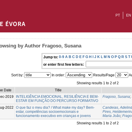
PT
EN
owsing by Author Fragoso, Susana
0-9
A
B
C
D
E
F
G
H
I
J
K
L
M
N
O
P
Q
R
S
T
Jump to:
or enter first few letters:
Sort by:
In order:
Results/Page
Au
Showing results 1 to 2 of 2
ue Date
Title
Dec-2019
INTELIGÊNCIA EMOCIONAL, RESILIÊNCIA E BEM-
Fragoso, Susana
;
ESTAR EM FUNÇÃO DO PERCURSO FORMATIVO
ug-2022
O que faz o meu dia? / What make my day? Bem-
Candeias, Adelin
estar, competências socioemocionais e
Pires, Heldemerin
funcionamento executivo em crianças e jovens
Maria João
;
Frago
Showing results 1 to 2 of 2