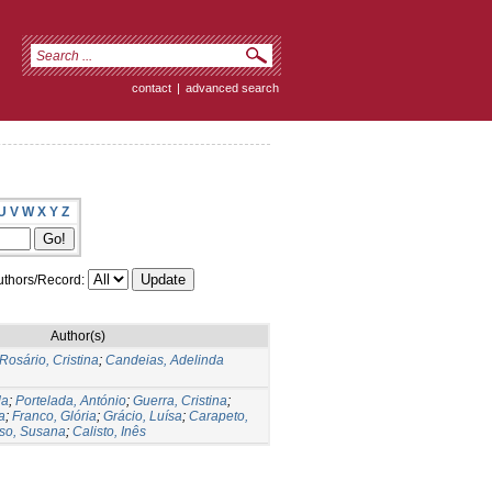
contact
|
advanced search
U
V
W
X
Y
Z
thors/Record:
Author(s)
Rosário, Cristina
;
Candeias, Adelinda
da
;
Portelada, António
;
Guerra, Cristina
;
a
;
Franco, Glória
;
Grácio, Luísa
;
Carapeto,
so, Susana
;
Calisto, Inês