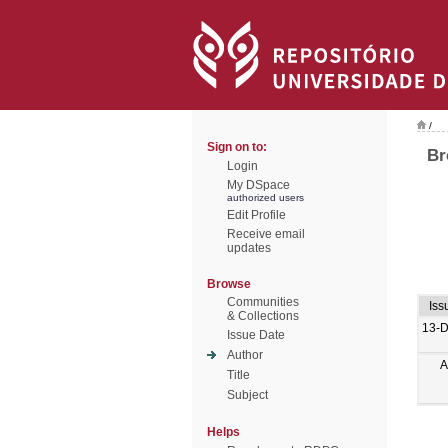
/
Sign on to:
Br
Login
My DSpace
authorized users
Edit Profile
Receive email
updates
Browse
Communities
Iss
& Collections
13-
Issue Date
Author
A
Title
Subject
Helps