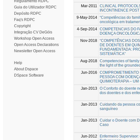
Regulamento RDPC
Mar-2011
CLINICAL PROTOCOL
Guia do Utilizador RDPC
INCONTINENCE POST 
Depósito RDPC
9-May-2014
“Competências do fami
Faq's RDPC
oncológica em tratamen
Copyright
4-Sep-2014
COMPETENCIAS DO F
Integração CV DeGóis
DOENÇA ONCOLÓGICA
Workshop Open Access
Nov-2018
“COMPETÊNCIAS DOS
Open Access Declarations
DE DOENTES EM QUIM
FUNDAMENTADA: PRO
Newsletter Open Access
SISTEMÁTICA”
Aug-2018
Competencies of family 
Help
the light of the grounde
About Dspace
Jun-2016
COMPROMETIMENTO C
DSpace Software
PESSOA COM DOENÇA
QUIMIOTERAPIA – U
Jan-2013
O Conforto do doente n
dos doentes e dos enfe
Jan-2013
Cuidando da pessoa com
sanguíneo
Jan-2013
Cuidar o Doente com Dr
Caso
Jun-2012
Enfermeiro Supervisor: