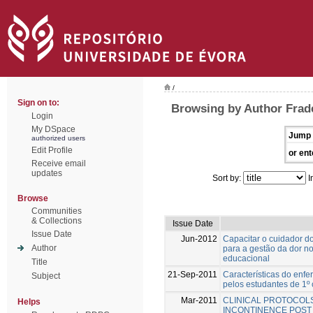
/
Sign on to:
Browsing by Author Frad
Login
My DSpace
Jump 
authorized users
Edit Profile
or ent
Receive email
updates
Sort by:
I
Browse
Communities
& Collections
Issue Date
Issue Date
Jun-2012
Capacitar o cuidador 
Author
para a gestão da dor n
educacional
Title
21-Sep-2011
Características do enfe
Subject
pelos estudantes de 1º
Mar-2011
CLINICAL PROTOCOL
Helps
INCONTINENCE POST 