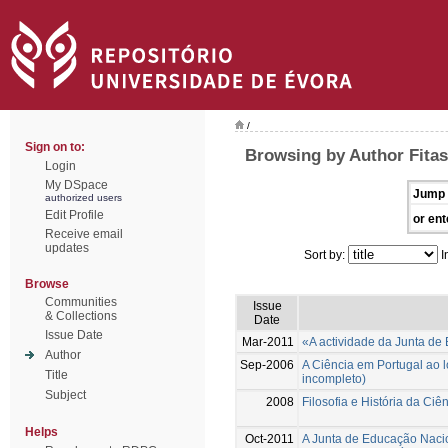
/
Sign on to:
Browsing by Author Fitas
Login
My DSpace
Jump 
authorized users
Edit Profile
or ent
Receive email
updates
Sort by:
I
Browse
Communities
Issue
& Collections
Date
Issue Date
Mar-2011
«A actividade da Junta de
Author
Sep-2006
A Ciência em Portugal ao 
Title
incompleto)
Subject
2008
Filosofia e História da Ci
Helps
Oct-2011
A Junta de Educação Nacion