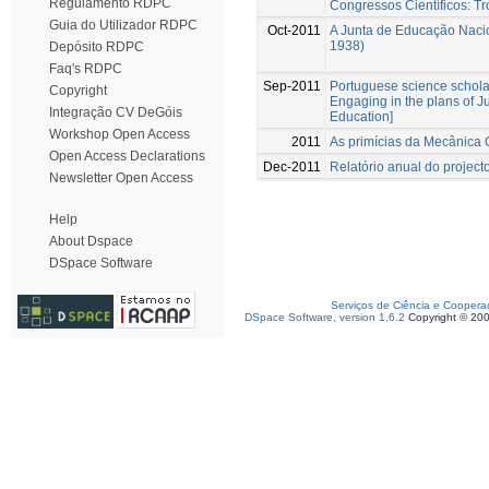
Regulamento RDPC
Congressos Científicos: T
Guia do Utilizador RDPC
Oct-2011
A Junta de Educação Nacion
1938)
Depósito RDPC
Faq's RDPC
Sep-2011
Portuguese science scholar
Copyright
Engaging in the plans of 
Integração CV DeGóis
Education]
Workshop Open Access
2011
As primícias da Mecânica Q
Open Access Declarations
Dec-2011
Relatório anual do projec
Newsletter Open Access
Help
About Dspace
DSpace Software
Serviços de Ciência e Coopera
DSpace Software, version 1.6.2
Copyright © 20