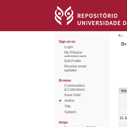
/
Sign on to:
Br
Login
My DSpace
authorized users
Edit Profile
Receive email
updates
Browse
Communities
& Collections
Iss
Issue Date
Author
Title
Subject
11-J
Helps