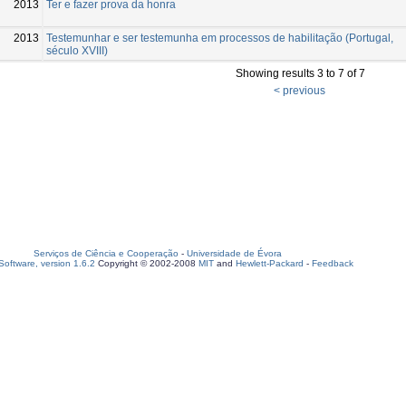
2013
Ter e fazer prova da honra
2013
Testemunhar e ser testemunha em processos de habilitação (Portugal,
século XVIII)
Showing results 3 to 7 of 7
< previous
Serviços de Ciência e Cooperação
-
Universidade de Évora
oftware, version 1.6.2
Copyright © 2002-2008
MIT
and
Hewlett-Packard
-
Feedback