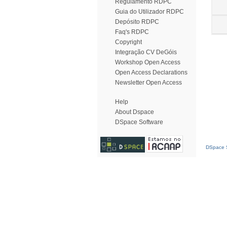
Regulamento RDPC
Guia do Utilizador RDPC
Depósito RDPC
Faq's RDPC
Copyright
Integração CV DeGóis
Workshop Open Access
Open Access Declarations
Newsletter Open Access
Help
About Dspace
DSpace Software
DSpace S