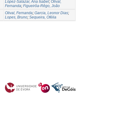
López-Salazar, Ana Isabel
;
Olival,
Fernanda
;
Figueirôa-Rêgo, João
Olival, Fernanda
;
Garcia, Leonor Dias
;
Lopes, Bruno
;
Sequeira, Ofélia