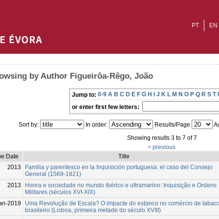
PT
EN
owsing by Author Figueirôa-Rêgo, João
0-9
A
B
C
D
E
F
G
H
I
J
K
L
M
N
O
P
Q
R
S
T
Jump to:
or enter first few letters:
Sort by:
In order:
Results/Page
Au
Showing results 3 to 7 of 7
< previous
ue Date
Title
2013
Familia y parentesco en la Inquisición portuguesa: el caso del Consejo
General (1569-1821)
2013
Honra e sociedade no mundo ibérico e ultramarino: Inquisição e Ordens
Militares (séculos XVI-XIX)
an-2019
Uma Revolução de Escala? O impacte do estanco no comércio de tabac
brasileiro (Lisboa, primeira metade do século XVIII)