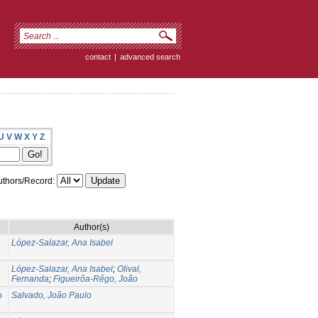
contact
|
advanced search
U
V
W
X
Y
Z
thors/Record:
Author(s)
López-Salazar, Ana Isabel
López-Salazar, Ana Isabel
;
Olival,
Fernanda
;
Figueirôa-Rêgo, João
o
Salvado, João Paulo