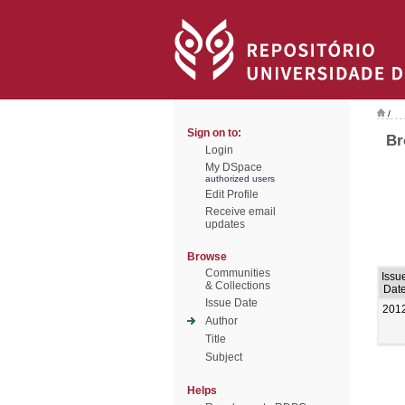
/
Sign on to:
Br
Login
My DSpace
authorized users
Edit Profile
Receive email
updates
Browse
Communities
Issu
& Collections
Dat
Issue Date
201
Author
Title
Subject
Helps