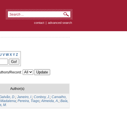
contact
|
advanced search
U
V
W
X
Y
Z
thors/Record:
Author(s)
Galvão, D.
;
Janeiro, I.
;
Conboy, J.
;
Carvalho,
 Madalena
;
Pereira, Tiago
;
Almeida, A.
;
Baía,
s, M.