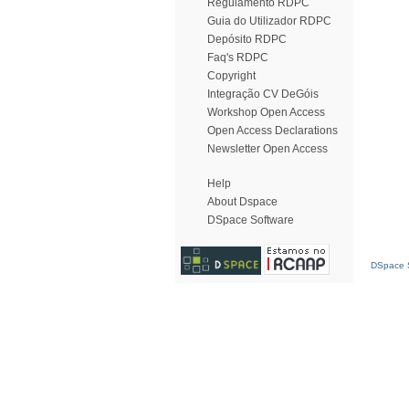
Regulamento RDPC
Guia do Utilizador RDPC
Depósito RDPC
Faq's RDPC
Copyright
Integração CV DeGóis
Workshop Open Access
Open Access Declarations
Newsletter Open Access
Help
About Dspace
DSpace Software
DSpace S