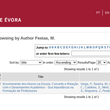
PT
EN
owsing by Author Festas, M.
0-9
A
B
C
D
E
F
G
H
I
J
K
L
M
N
O
P
Q
R
S
T
Jump to:
or enter first few letters:
Sort by:
In order:
Results/Page
Au
Showing results 1 to 1 of 1
e
Title
e
2
Envolvimento dos Alunos na Escola: Conceito e Relação
Veiga, F.
;
Taveira, M.
;
com o Desempenho Académico - Sua Importância na
C.
;
Caldeira, S.
;
Melo,
Formação de Professores
S.
;
Nogueira, J.
;
Festa
Showing results 1 to 1 of 1