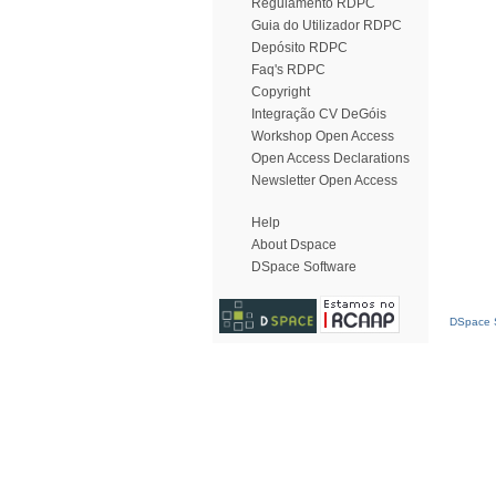
Regulamento RDPC
Guia do Utilizador RDPC
Depósito RDPC
Faq's RDPC
Copyright
Integração CV DeGóis
Workshop Open Access
Open Access Declarations
Newsletter Open Access
Help
About Dspace
DSpace Software
DSpace S