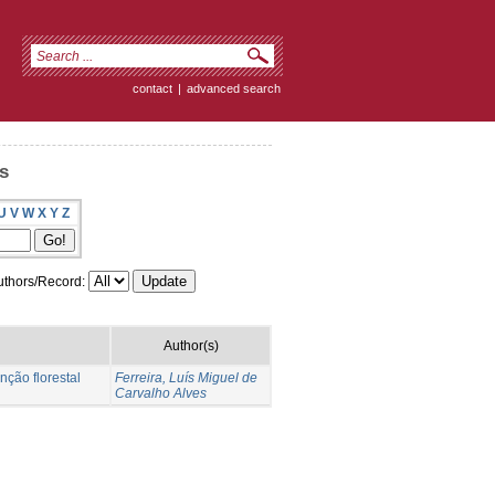
contact
|
advanced search
s
U
V
W
X
Y
Z
thors/Record:
Author(s)
nção florestal
Ferreira, Luís Miguel de
Carvalho Alves