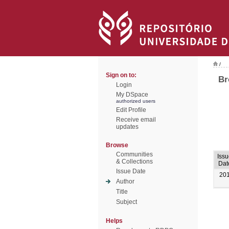
/
Sign on to:
Br
Login
My DSpace
authorized users
Edit Profile
Receive email
updates
Browse
Communities
Iss
& Collections
Dat
Issue Date
20
Author
Title
Subject
Helps