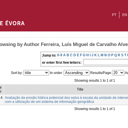
PT
EN
owsing by Author Ferreira, Luís Miguel de Carvalho Alve
0-9
A
B
C
D
E
F
G
H
I
J
K
L
M
N
O
P
Q
R
S
T
Jump to:
or enter first few letters:
Sort by:
In order:
Results/Page
Au
Showing results 1 to 1 of 1
ue
Title
e
14
Avaliação da erosão hídrica potencial dos solos à escala da unidade de interve
com a utilização de um sistema de informação geográfica
Showing results 1 to 1 of 1