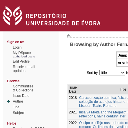
/
Sign on to:
Browsing by Author Ferna
Login
My DSpace
Jump 
authorized users
Edit Profile
or ent
Receive email
updates
Sort by:
I
Browse
Communities
Issue
Title
& Collections
Date
Issue Date
2018
Caracterização química, física 
Author
colecção de azulejos hispano
Lisboa - Teatro Romano
Title
2021
Irisalva Moita and the Megalith
Subject
reflections, half a century later
2022
Olisipo e o Tejo nas redes do 
Helps
romano. Os limites da investiga