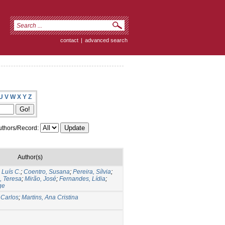
contact
|
advanced search
U
V
W
X
Y
Z
thors/Record:
Author(s)
 Luís C.
;
Coentro, Susana
;
Pereira, Sílvia
;
, Teresa
;
Mirão, José
;
Fernandes, Lídia
;
ge
 Carlos
;
Martins, Ana Cristina