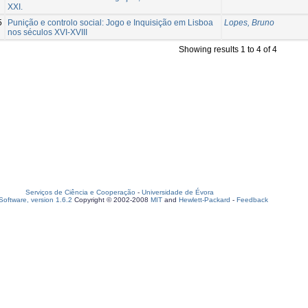
XXI.
5
Punição e controlo social: Jogo e Inquisição em Lisboa
Lopes, Bruno
nos séculos XVI-XVIII
Showing results 1 to 4 of 4
Serviços de Ciência e Cooperação
-
Universidade de Évora
oftware, version 1.6.2
Copyright © 2002-2008
MIT
and
Hewlett-Packard
-
Feedback