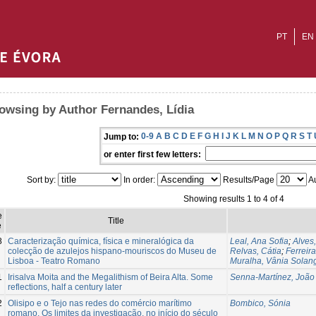
PT
EN
owsing by Author Fernandes, Lídia
0-9
A
B
C
D
E
F
G
H
I
J
K
L
M
N
O
P
Q
R
S
T
Jump to:
or enter first few letters:
Sort by:
In order:
Results/Page
Au
Showing results 1 to 4 of 4
e
Title
e
8
Caracterização química, física e mineralógica da
Leal, Ana Sofia
;
Alves,
colecção de azulejos hispano-mouriscos do Museu de
Relvas, Cátia
;
Ferreira
Lisboa - Teatro Romano
Muralha, Vânia Solan
1
Irisalva Moita and the Megalithism of Beira Alta. Some
Senna-Martínez, João
reflections, half a century later
2
Olisipo e o Tejo nas redes do comércio marítimo
Bombico, Sónia
romano. Os limites da investigação, no início do século