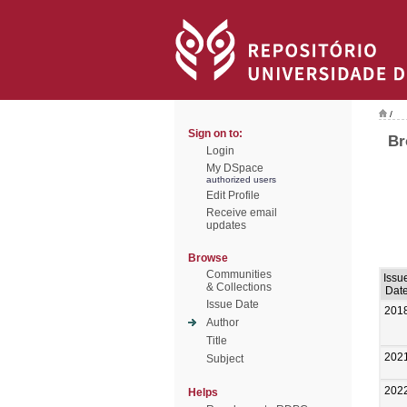
/
Sign on to:
Br
Login
My DSpace
authorized users
Edit Profile
Receive email
updates
Browse
Communities
Issu
& Collections
Dat
Issue Date
201
Author
Title
202
Subject
202
Helps