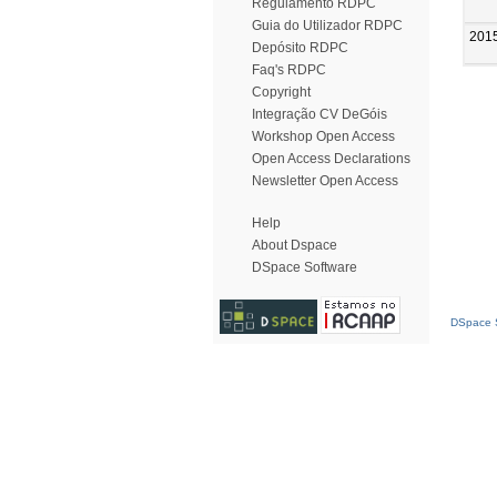
Regulamento RDPC
Guia do Utilizador RDPC
201
Depósito RDPC
Faq's RDPC
Copyright
Integração CV DeGóis
Workshop Open Access
Open Access Declarations
Newsletter Open Access
Help
About Dspace
DSpace Software
DSpace S