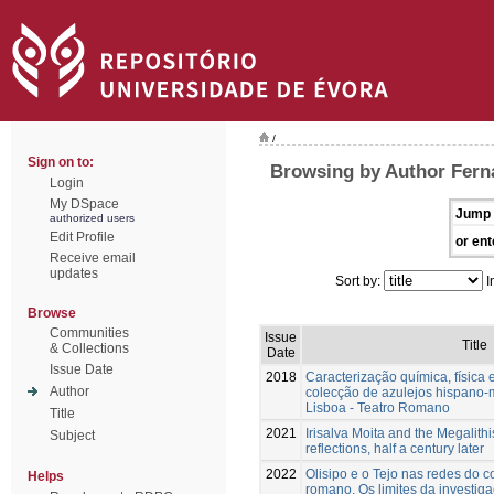
/
Sign on to:
Browsing by Author Ferna
Login
My DSpace
Jump 
authorized users
Edit Profile
or ent
Receive email
updates
Sort by:
I
Browse
Communities
Issue
Title
& Collections
Date
Issue Date
2018
Caracterização química, física 
Author
colecção de azulejos hispano
Lisboa - Teatro Romano
Title
2021
Irisalva Moita and the Megalith
Subject
reflections, half a century later
2022
Olisipo e o Tejo nas redes do 
Helps
romano. Os limites da investiga