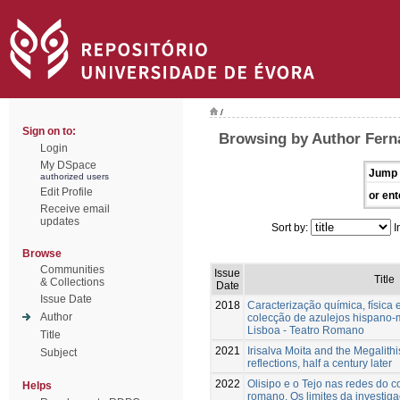
/
Sign on to:
Browsing by Author Ferna
Login
My DSpace
Jump 
authorized users
Edit Profile
or ent
Receive email
updates
Sort by:
I
Browse
Communities
Issue
Title
& Collections
Date
Issue Date
2018
Caracterização química, física 
Author
colecção de azulejos hispano
Lisboa - Teatro Romano
Title
2021
Irisalva Moita and the Megalith
Subject
reflections, half a century later
2022
Olisipo e o Tejo nas redes do 
Helps
romano. Os limites da investiga