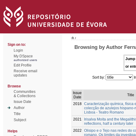
/
Sign on to:
Browsing by Author Ferna
Login
My DSpace
Jump 
authorized users
Edit Profile
or ent
Receive email
updates
Sort by:
I
Browse
Communities
Issue
Title
& Collections
Date
Issue Date
2018
Caracterização química, física 
Author
colecção de azulejos hispano
Lisboa - Teatro Romano
Title
2021
Irisalva Moita and the Megalith
Subject
reflections, half a century later
2022
Olisipo e o Tejo nas redes do 
Helps
romano. Os limites da investiga