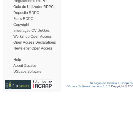
Regulamento RDPC
Guia do Utilizador RDPC
Depósito RDPC
Faq's RDPC
Copyright
Integração CV DeGóis
Workshop Open Access
Open Access Declarations
Newsletter Open Access
Help
About Dspace
DSpace Software
Serviços de Ciência e Coopera
DSpace Software, version 1.6.2
Copyright © 20