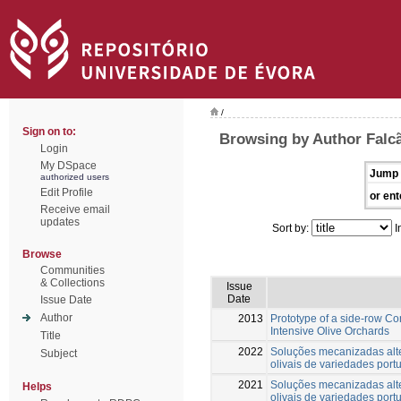
/
Sign on to:
Browsing by Author Falc
Login
My DSpace
Jump 
authorized users
Edit Profile
or ent
Receive email
updates
Sort by:
I
Browse
Communities
& Collections
Issue
Date
Issue Date
Author
2013
Prototype of a side-row C
Intensive Olive Orchards
Title
2022
Soluções mecanizadas alte
Subject
olivais de variedades port
2021
Soluções mecanizadas alte
Helps
olivais de variedades port