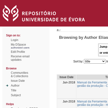
/
Sign on to:
Browsing by Author Elias
Login
My DSpace
Jump 
authorized users
Edit Profile
or ent
Receive email
updates
Sort by:
I
Browse
Communities
& Collections
Issue Date
Ti
Issue Date
Jun-2018
Manual da Ferramenta 
Author
gestão da produção 
Title
Subject
Jun-2018
Manual da Ferramenta 
Helps
gestão da produção 