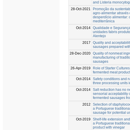
and Listeria monocyto
28-Oct-2021
Promoção da sustentabi
agro-alimentar através
desperdício alimentar: 
mediterrânica
Oct-2014
Qualidade e Segurança
unidades fabris produt
Alentejo
2017
Quality and acceptabilit
sausages prepared with
28-Dec-2020
Quality of nonmeat ingr
manufacturing of tradit
sausages
26-Apr-2019
Role of Starter Cultures
fermented meat produc
Oct-2014
Safety conditions and na
three processing units i
Oct-2014
Salt reduction has no ne
sensorial acceptability o
fermented sausages fro
2012
Selection of staphylococ
a Portuguese traditiona
sausage for potential us
Oct-2019
Shelf-life extension an
a Portuguese traditiona
product with vinegar