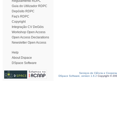
Regulamento RDPC
Guia do Utilizador RDPC
Depósito RDPC
Faq's RDPC
Copyright
Integração CV DeGóis
Workshop Open Access
Open Access Declarations
Newsletter Open Access
Help
About Dspace
DSpace Software
Serviços de Ciência e Coopera
DSpace Software, version 1.6.2
Copyright © 20