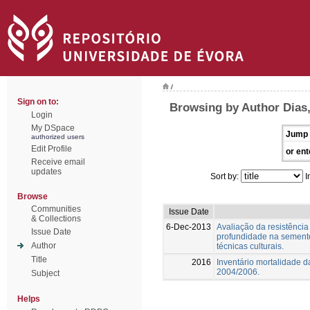
/
Sign on to:
Browsing by Author Dias
Login
My DSpace
Jump 
authorized users
Edit Profile
or ent
Receive email
updates
Sort by:
I
Browse
Communities
Issue Date
& Collections
6-Dec-2013
Avaliação da resistênc
Issue Date
profundidade na sementei
Author
técnicas culturais.
Title
2016
Inventário mortalidade da
2004/2006.
Subject
Helps