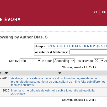
PT
EN
owsing by Author Dias, S
0-9
A
B
C
D
E
F
G
H
I
J
K
L
M
N
O
P
Q
R
S
T
Jump to:
or enter first few letters:
Sort by:
In order:
Results/Page
Au
Showing results 1 to 2 of 2
ue Date
Title
c-2013
Avaliação da resistência mecânica do solo na homogeneidade de
profundidade na sementeira de uma cultura de milho feita sob diferentes
técnicas culturais.
2016
Inventário mortalidade da Azinheira sobre fotografia aérea digital
2004/2006.
Showing results 1 to 2 of 2