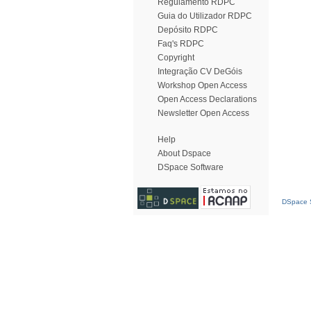
Regulamento RDPC
Guia do Utilizador RDPC
Depósito RDPC
Faq's RDPC
Copyright
Integração CV DeGóis
Workshop Open Access
Open Access Declarations
Newsletter Open Access
Help
About Dspace
DSpace Software
DSpace S