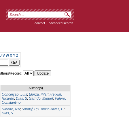
contact
|
advanced search
U
V
W
X
Y
Z
thors/Record:
Author(s)
Conceição, Luis
;
Elorza, Pilar
;
Freixial,
Ricardo
;
Dias, S
;
Garrido, Miguel
;
Valero,
Constantino
Ribeiro, NA
;
Surový, P
;
Camilo-Alves, C
;
Dias, S