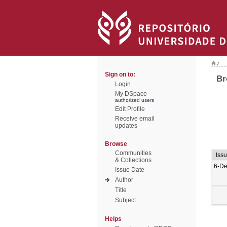
/
Sign on to:
Br
Login
My DSpace
authorized users
Edit Profile
Receive email
updates
Browse
Communities
Iss
& Collections
6-De
Issue Date
Author
Title
Subject
Helps