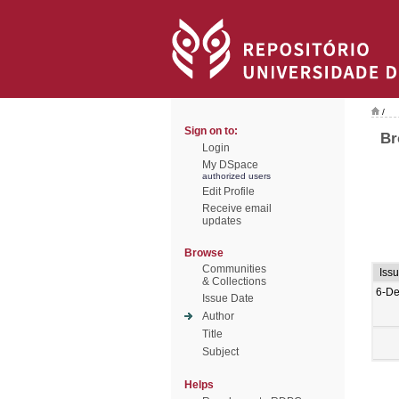
/
Sign on to:
Br
Login
My DSpace
authorized users
Edit Profile
Receive email
updates
Browse
Communities
Iss
& Collections
6-De
Issue Date
Author
Title
Subject
Helps