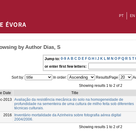
PT
EN
owsing by Author Dias, S
0-9
A
B
C
D
E
F
G
H
I
J
K
L
M
N
O
P
Q
R
S
T
Jump to:
or enter first few letters:
Sort by:
In order:
Results/Page
Au
Showing results 1 to 2 of 2
ue Date
Title
c-2013
Avaliação da resistência mecânica do solo na homogeneidade de
profundidade na sementeira de uma cultura de milho feita sob diferentes
técnicas culturais.
2016
Inventário mortalidade da Azinheira sobre fotografia aérea digital
2004/2006.
Showing results 1 to 2 of 2