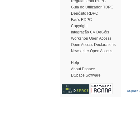
Regulamento RDPC
Guia do Utilizador RDPC
Depósito RDPC
Faq's RDPC
Copyright
Integração CV DeGóis
Workshop Open Access
Open Access Declarations
Newsletter Open Access
Help
About Dspace
DSpace Software
DSpace S