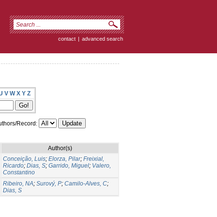
contact
|
advanced search
U
V
W
X
Y
Z
thors/Record:
Author(s)
Conceição, Luis
;
Elorza, Pilar
;
Freixial,
Ricardo
;
Dias, S
;
Garrido, Miguel
;
Valero,
Constantino
Ribeiro, NA
;
Surový, P
;
Camilo-Alves, C
;
Dias, S