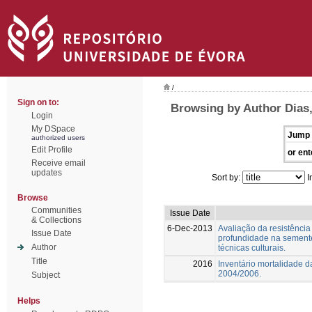
/
Sign on to:
Browsing by Author Dias
Login
My DSpace
Jump 
authorized users
Edit Profile
or ent
Receive email
updates
Sort by:
I
Browse
Communities
Issue Date
& Collections
6-Dec-2013
Avaliação da resistênc
Issue Date
profundidade na sementei
Author
técnicas culturais.
Title
2016
Inventário mortalidade da
2004/2006.
Subject
Helps