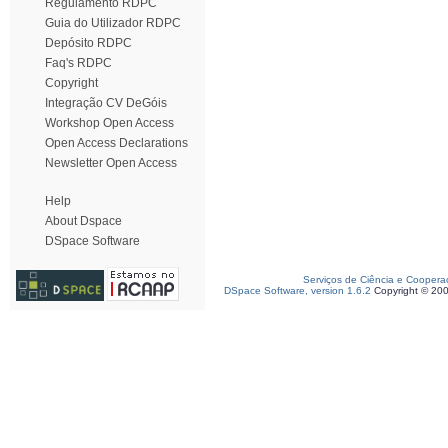
Regulamento RDPC
Guia do Utilizador RDPC
Depósito RDPC
Faq's RDPC
Copyright
Integração CV DeGóis
Workshop Open Access
Open Access Declarations
Newsletter Open Access
Help
About Dspace
DSpace Software
Serviços de Ciência e Coopera
DSpace Software, version 1.6.2
Copyright © 20