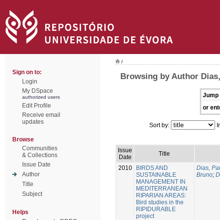
/
Sign on to:
Browsing by Author Dias,
Login
My DSpace
Jump 
authorized users
Edit Profile
or ent
Receive email
updates
Sort by:
I
Browse
Communities
Issue
Title
& Collections
Date
Issue Date
2010
BIRDS AND
Dias, Pa
Author
SUSTAINABLE
Bruno
;
D
MANAGEMENT IN
Title
MEDITERRANEAN
Subject
RIPARIAN AREAS:
Bird studies in the
RIPIDURABLE
Helps
project