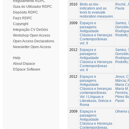
Regulamento RDPC
2010
Birds as bio-
Roché, 
Guia do Utilizador RDPC
indicators and as
Paula
tools to evaluate
Depósito RDPC
restoration measures
Faq's RDPC
2009
Espaços e
Santos, 
Copyright
paisagens:
González
Integração CV DeGóis
Antiguidade
Rodrigue
Clássica e Heranças
Rodolfo
Workshop Open Access
Contemporâneas
Open Access Declarations
vol. II
Newsletter Open Access
2012
Espaços e
Santos, 
paisagens:
González
Antiguidade
Rodrigue
Help
Clássica e Heranças
Rodolfo
About Dspace
Contemporâneas
DSpace Software
vol. II
2012
Espaços e
Jesus, C
paisagens.
Márcia
;
Antiguidade
Maria C
Clássica e heranças
Maria M.
contemporâneas.
Ferreira
Vol. I Línguas e
Pérez Ib
Literaturas. Grécia e
Paolo
Roma
2009
Espaços e
Oliveira 
paisagens:
Antiguidade
Clássica e Heranças
Contemporâneas,