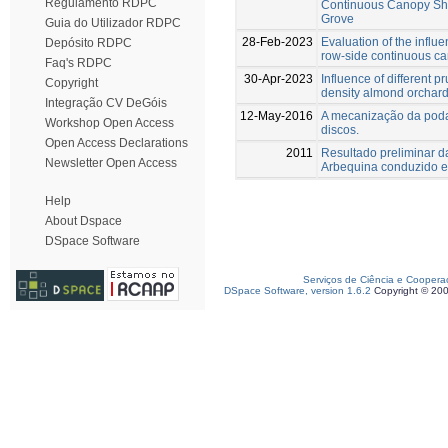
Regulamento RDPC
Continuous Canopy Shak
Grove
Guia do Utilizador RDPC
28-Feb-2023
Evaluation of the influ
Depósito RDPC
row-side continuous ca
Faq's RDPC
30-Apr-2023
Influence of different p
Copyright
density almond orchard
Integração CV DeGóis
12-May-2016
A mecanização da poda
Workshop Open Access
discos.
Open Access Declarations
2011
Resultado preliminar d
Newsletter Open Access
Arbequina conduzido 
Help
About Dspace
DSpace Software
Serviços de Ciência e Coopera
DSpace Software, version 1.6.2
Copyright © 20