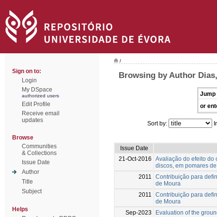
/
Sign on to:
Browsing by Author Dias,
Login
My DSpace
Jump 
authorized users
Edit Profile
or ent
Receive email
updates
Sort by:
I
Browse
Communities
Issue Date
& Collections
21-Oct-2016
Avaliação do efeito do
Issue Date
discos, em pomares de
Author
2011
Contribuição para defin
Title
de Moura
Subject
2011
Contribuição para defin
de Moura
Helps
Sep-2023
Evaluation of the grou