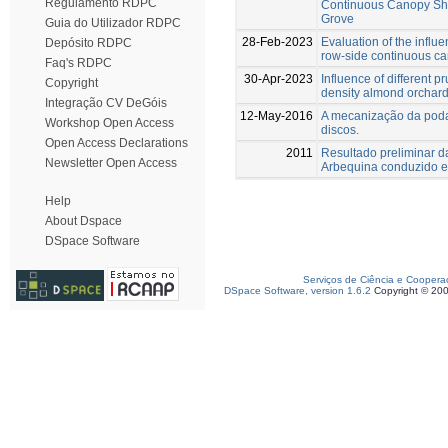
Regulamento RDPC
Continuous Canopy Shak
Grove
Guia do Utilizador RDPC
28-Feb-2023
Evaluation of the influ
Depósito RDPC
row-side continuous ca
Faq's RDPC
30-Apr-2023
Influence of different p
Copyright
density almond orchard
Integração CV DeGóis
12-May-2016
A mecanização da poda
Workshop Open Access
discos.
Open Access Declarations
2011
Resultado preliminar d
Newsletter Open Access
Arbequina conduzido 
Help
About Dspace
DSpace Software
Serviços de Ciência e Coopera
DSpace Software, version 1.6.2
Copyright © 20