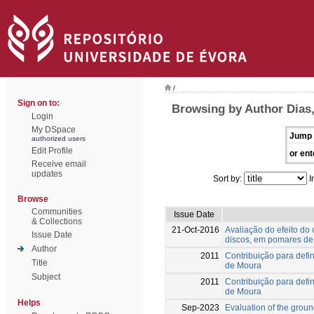
/
Sign on to:
Browsing by Author Dias,
Login
My DSpace
Jump 
authorized users
Edit Profile
or ent
Receive email
updates
Sort by:
I
Browse
Communities
Issue Date
& Collections
21-Oct-2016
Avaliação do efeito do
Issue Date
discos, em pomares de
Author
2011
Contribuição para defin
Title
de Moura
Subject
2011
Contribuição para defin
de Moura
Helps
Sep-2023
Evaluation of the grou