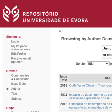
/
Sign on to:
Browsing by Author Deus
Login
My DSpace
Jump 
authorized users
Edit Profile
or ent
Receive email
updates
Sort by:
I
Browse
Communities
Issue
Title
& Collections
Date
Issue Date
2012
Coffe Value Chain in Timor-Les
Author
Title
2011
Impacto do desempenho da co
satisfação e qualidade dos se
Subject
2012
O impacto do desempenho da C
na satisfação e qualidade de 
Helps