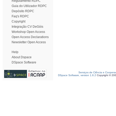
Regulamento RDPC
Guia do Utilizador RDPC
Depósito RDPC
Faq's RDPC
Copyright
Integração CV DeGóis
Workshop Open Access
Open Access Declarations
Newsletter Open Access
Help
About Dspace
DSpace Software
Serviços de Ciência e Coopera
DSpace Software, version 1.6.2
Copyright © 20