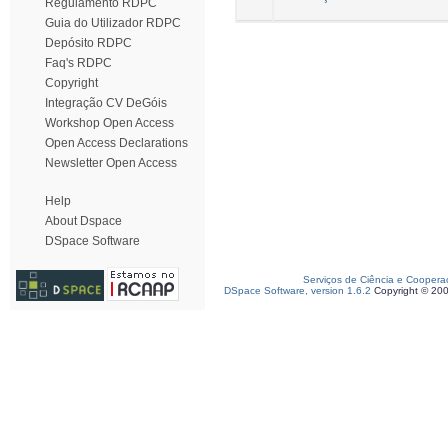
Regulamento RDPC
Guia do Utilizador RDPC
Depósito RDPC
Faq's RDPC
Copyright
Integração CV DeGóis
Workshop Open Access
Open Access Declarations
Newsletter Open Access
Help
About Dspace
DSpace Software
Serviços de Ciência e Coopera
DSpace Software, version 1.6.2
Copyright © 20