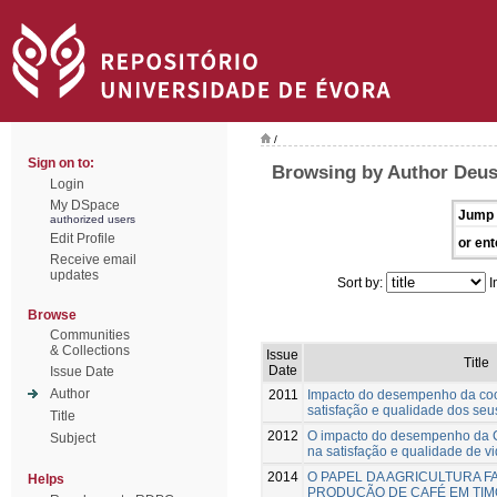
/
Sign on to:
Browsing by Author Deus
Login
My DSpace
Jump 
authorized users
Edit Profile
or ent
Receive email
updates
Sort by:
I
Browse
Communities
& Collections
Issue
Title
Date
Issue Date
Author
2011
Impacto do desempenho da co
satisfação e qualidade dos se
Title
2012
O impacto do desempenho da C
Subject
na satisfação e qualidade de 
2014
O PAPEL DA AGRICULTURA FA
Helps
PRODUÇÃO DE CAFÉ EM TIM