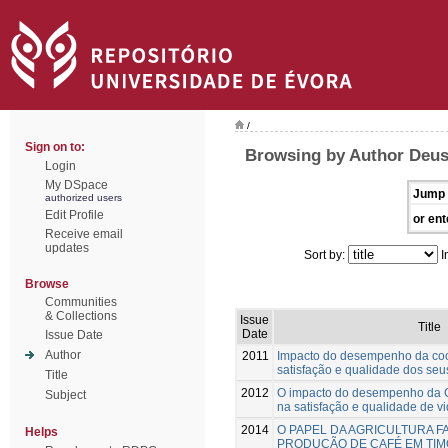
/
Sign on to:
Browsing by Author Deus
Login
My DSpace
Jump 
authorized users
Edit Profile
or ent
Receive email
updates
Sort by:
I
Browse
Communities
& Collections
Issue
Title
Date
Issue Date
Author
2011
Impacto do desempenho da co
satisfação e qualidade dos se
Title
2012
O impacto do desempenho da C
Subject
na satisfação e qualidade de 
2014
O PAPEL DA AGRICULTURA FA
Helps
PRODUÇÃO DE CAFÉ EM TIM