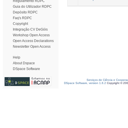
Regulamento RDPC
Guia do Utilizador RDPC
Depósito RDPC
Faq's RDPC
Copyright
Integração CV DeGóis
Workshop Open Access
Open Access Declarations
Newsletter Open Access
Help
About Dspace
DSpace Software
Serviços de Ciência e Coopera
DSpace Software, version 1.6.2
Copyright © 20