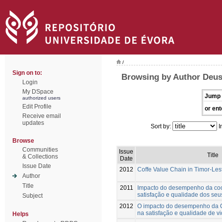
/
Sign on to:
Browsing by Author Deus
Login
My DSpace
Jump 
authorized users
Edit Profile
or ent
Receive email
updates
Sort by:
I
Browse
Communities
Issue
Title
& Collections
Date
Issue Date
2012
Coffe Value Chain in Timor-Les
Author
Title
2011
Impacto do desempenho da co
satisfação e qualidade dos se
Subject
2012
O impacto do desempenho da C
na satisfação e qualidade de 
Helps