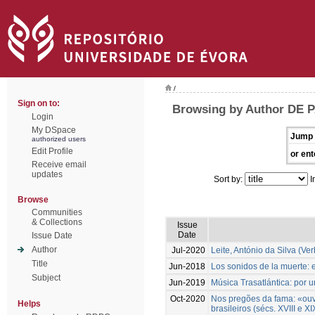
/
Sign on to:
Browsing by Author DE
Login
My DSpace
Jump 
authorized users
Edit Profile
or ent
Receive email
updates
Sort by:
I
Browse
Communities
& Collections
Issue
Date
Issue Date
Author
Jul-2020
Leite, António da Silva (Ve
Title
Jun-2018
Los sonidos de la muerte: e
Subject
Jun-2019
Música Trasatlántica: por 
Oct-2020
Nos pregões da fama: «ouvir
Helps
brasileiros (sécs. XVIII e XI