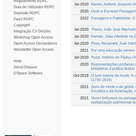
Regulamento RDPC
Jul-2020
Nunes, António Joaquim (Ve
Guia do Utilizador RDPC
2020
Ouvir e Escrever Paisagens
Depósito RDPC
2022
Paisagens e Património. O 
Faq's RDPC
Copyright
Jul-2020
“Paiva, João José Machado 
Integração CV DeGóis
Jul-2020
Parado, João (Verbete no D
Workshop Open Access
Jul-2020
Pires, Alexandre José (Ver
Open Access Declarations
Newsletter Open Access
2021
Por uma educação sonoro-m
Jul-2020
Puzzi, António de Pádua (V
Help
2020
Representações profanas de
About Dspace
brasileiras à prática teatral
DSpace Software
Oct-2019
O som solene da morte: A «
(1750-1816)
2021
Sons de morte e de glória:
Escudos e da Aclamação, 
2021
Vozes brônzeas na paisage
revitalização patrimonial d