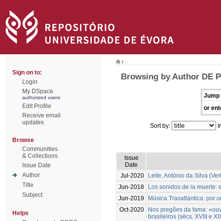
/
Sign on to:
Browsing by Author DE
Login
My DSpace
Jump 
authorized users
Edit Profile
or ent
Receive email
updates
Sort by:
I
Browse
Communities
& Collections
Issue
Date
Issue Date
Author
Jul-2020
Leite, António da Silva (Ve
Title
Jun-2018
Los sonidos de la muerte: e
Subject
Jun-2019
Música Trasatlántica: por 
Oct-2020
Nos pregões da fama: «ouvir
Helps
brasileiros (sécs. XVIII e XI