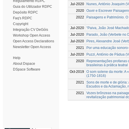
Regulamento RDPC
Jul-2020
Nunes, António Joaquim (Ve
Guia do Utilizador RDPC
2020
Ouvir e Escrever Paisagens
Depósito RDPC
2022
Paisagens e Património. O 
Faq's RDPC
Copyright
Jul-2020
“Paiva, João José Machado 
Integração CV DeGóis
Jul-2020
Parado, João (Verbete no D
Workshop Open Access
Jul-2020
Pires, Alexandre José (Ver
Open Access Declarations
Newsletter Open Access
2021
Por uma educação sonoro-m
Jul-2020
Puzzi, António de Pádua (V
Help
2020
Representações profanas de
About Dspace
brasileiras à prática teatral
DSpace Software
Oct-2019
O som solene da morte: A «
(1750-1816)
2021
Sons de morte e de glória:
Escudos e da Aclamação, 
2021
Vozes brônzeas na paisage
revitalização patrimonial d