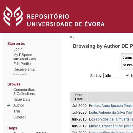
/
Sign on to:
Browsing by Author DE
Login
My DSpace
Jump 
authorized users
Edit Profile
or ent
Receive email
updates
Sort by:
I
Browse
Communities
& Collections
Issue
Date
Issue Date
Author
Jul-2020
Freitas, Anna Ignácia (Verb
Title
Jul-2020
Leite, António da Silva (Ve
Subject
Jun-2018
Los sonidos de la muerte: e
Jun-2019
Música Trasatlántica: por 
Helps
Oct-2020
Nos pregões da fama: «ouvir