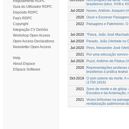
Regulamento RDPC
brasileiros (sécs. XVIII e XI
Guia do Utilizador RDPC
Jul-2020
Nunes, António Joaquim (Ve
Depósito RDPC
2020
Ouvir e Escrever Paisagens
Faq's RDPC
2022
Paisagens e Património. O 
Copyright
Integração CV DeGóis
Jul-2020
“Paiva, João José Machado 
Workshop Open Access
Jul-2020
Parado, João (Verbete no D
Open Access Declarations
Newsletter Open Access
Jul-2020
Pires, Alexandre José (Ver
2021
Por uma educação sonoro-m
Help
Jul-2020
Puzzi, António de Pádua (V
About Dspace
2020
Representações profanas de
DSpace Software
brasileiras à prática teatral
Oct-2019
O som solene da morte: A «
(1750-1816)
2021
Sons de morte e de glória:
Escudos e da Aclamação, 
2021
Vozes brônzeas na paisage
revitalização patrimonial d