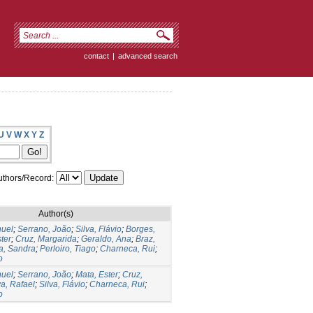
contact
|
advanced search
U
V
W
X
Y
Z
thors/Record:
Author(s)
nuel
;
Serrano, João
;
Silva, Flávio
;
Borges,
ter
;
Cruz, Margarida
;
Geraldo, Ana
;
Braz,
a, Sandra
;
Perloiro, Tiago
;
Charneca, Rui
;
o
nuel
;
Serrano, João
;
Mata, Ester
;
Cruz,
va, Rafael
;
Silva, Flávio
;
Charneca, Rui
;
o