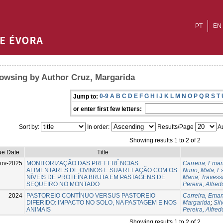
PT
EN
owsing by Author Cruz, Margarida
0-9
A
B
C
D
E
F
G
H
I
J
K
L
M
N
O
P
Q
R
S
T
Jump to:
or enter first few letters:
Sort by:
In order:
Results/Page
Au
Showing results 1 to 2 of 2
ue Date
Title
ov-2025
MONITORIZAÇÃO DAS PREFERÊNCIAS
Carreira, Ema
ALIMENTARES DE OVINOS E SUA RELAÇÃO COM OS
Nuno
;
Mata, Es
NÍVEIS DE PROTEÍNA BRUTA EM PASTAGENS DE
Maria
;
Travess
SEQUEIRO NO MONTADO
Pereira, Alfred
2024
PASTOREIO CONTÍNUO VERSUS PASTOREIO
Carreira, Ema
DIFERIDO: IMPACTO NO SOLO, NA PASTAGEM E NOS
Margarida
;
Sil
ANIMAIS
Pereira, Alfred
Showing results 1 to 2 of 2