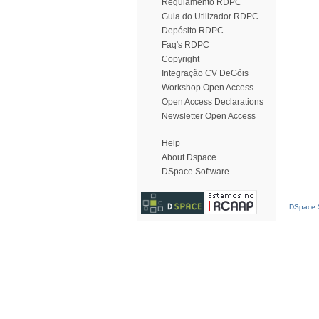
Regulamento RDPC
Guia do Utilizador RDPC
Depósito RDPC
Faq's RDPC
Copyright
Integração CV DeGóis
Workshop Open Access
Open Access Declarations
Newsletter Open Access
Help
About Dspace
DSpace Software
DSpace S