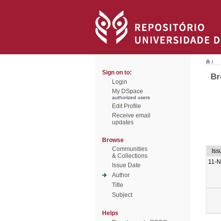
/
Sign on to:
Br
Login
My DSpace
authorized users
Edit Profile
Receive email
updates
Browse
Communities
Iss
& Collections
11-N
Issue Date
Author
Title
Subject
Helps