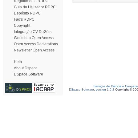
Regulamento RDPC
Guia do Utilizador RDPC
Depósito RDPC
Faq's RDPC
Copyright
Integração CV DeGóis
Workshop Open Access
Open Access Declarations
Newsletter Open Access
Help
About Dspace
DSpace Software
Serviços de Ciência e Coopera
DSpace Software, version 1.6.2
Copyright © 20