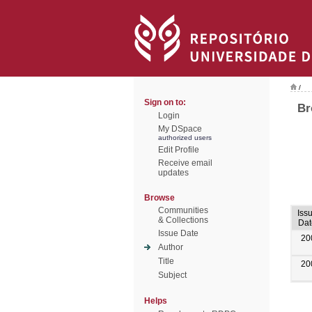
/
Sign on to:
Br
Login
My DSpace
authorized users
Edit Profile
Receive email
updates
Browse
Communities
Iss
& Collections
Dat
Issue Date
20
Author
Title
20
Subject
Helps