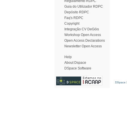
Regulamento RDPC
Guia do Utilizador RDPC
Depósito RDPC
Faq's RDPC
Copyright
Integração CV DeGóis
Workshop Open Access
Open Access Declarations
Newsletter Open Access
Help
About Dspace
DSpace Software
DSpace S