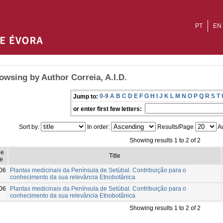
PT
EN
owsing by Author Correia, A.I.D.
0-9
A
B
C
D
E
F
G
H
I
J
K
L
M
N
O
P
Q
R
S
T
Jump to:
or enter first few letters:
Sort by:
In order:
Results/Page
Au
Showing results 1 to 2 of 2
ue
Title
e
06
Plantas medicinais da Península de Setúbal. Contribuição para o
conhecimento da sua relevância Etnobotânica
06
Plantas medicinais da Península de Setúbal. Contribuição para o
conhecimento da sua relevância Etnobotânica
Showing results 1 to 2 of 2