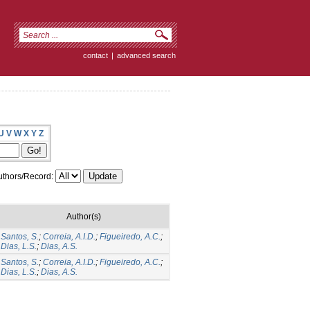
contact
|
advanced search
U
V
W
X
Y
Z
thors/Record:
Author(s)
Santos, S.
;
Correia, A.I.D.
;
Figueiredo, A.C.
;
Dias, L.S.
;
Dias, A.S.
Santos, S.
;
Correia, A.I.D.
;
Figueiredo, A.C.
;
Dias, L.S.
;
Dias, A.S.