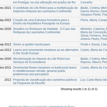
em Portugal, na sua utilização em prados de flor
Carvalho
Dec-2021
O contributo do Life-Relict para a multiplicação de
Baião, Cristina
;
Meir
espécies relíquias da Laurissilva Continental
Garcia-Alonso, Davi
Vasquez-Pardo, Fra
May-2022
Criação de uma Estrutura Inovadora para o
Freire, Maria
;
Carapi
Ensino da Arquitetura Paisagista na Europa
ec-2020
Desafios no Restrauro de Habitats - O Caso das
Meireles, Catarina
;
Relíquias da Laurissilva Continental
Maria da Conceição
Sónia
;
Fonseca, An
António Pedro
;
Pint
Sep-2012
Green or golden landscapes
Ponte e Sousa, Clar
Jun-2012
Lawns and ornamental meadows as an alternative
Castro, Maria da C
in the South Europe
Dec-2020
Monitorização do Impacto do Life-Relict nos
Baião, Cristina
;
Meir
Serviços do Ecossistema
Raposo, Mauro
;
Pin
Nov-2011
Ornamental flower meadows vs tradicional lawns
Castro, Maria da C
in mediterranean climate: general public
preferences and perception
2012
Proposta de classificação dos caminhos públicos
Luz, Carla Maria G
da Freguesia de Mourão
Showing results 1 to 11 of 11
Serviços de Ciência e Cooperação
-
Universidade de Évora