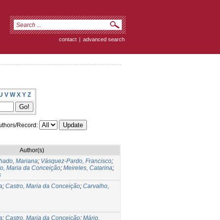
contact
|
advanced search
U
V
W
X
Y
Z
thors/Record:
Author(s)
hado, Mariana
;
Vásquez-Pardo, Francisco
;
ro, Maria da Conceição
;
Meireles, Catarina
;
s
a
;
Castro, Maria da Conceição
;
Carvalho,
a
;
Castro, Maria da Conceição
;
Mário,