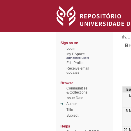
/
Sign on to:
Br
Login
My DSpace
authorized users
Edit Profile
Receive email
updates
Browse
Communities
Iss
& Collections
N
Issue Date
Author
Title
6-
Subject
Helps
21-