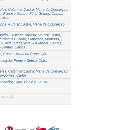
eles, Catarina
;
Castro, Maria da Conceição
;
d
;
Raposo, Mauro
;
Pinto-Gomes, Carlos
;
ncisco
nha, Aurora
;
Castro, Maria da Conceição
Baião, Cristina
;
Raposo, Mauro
;
Castro,
;
Vásquez-Pardo, Francisco
;
Martinho,
a
;
Costa, Artur
;
Silva, Alexandre
;
Santos,
o-Gomes, Carlos
a
;
Castro, Maria da Conceição
onceição
;
Ponte e Sousa, Clara
eles, Catarina
;
Castro, Maria da Conceição
;
to-Gomes, Carlos
onceição
;
Clara, Ponte e Sousa
ermano da