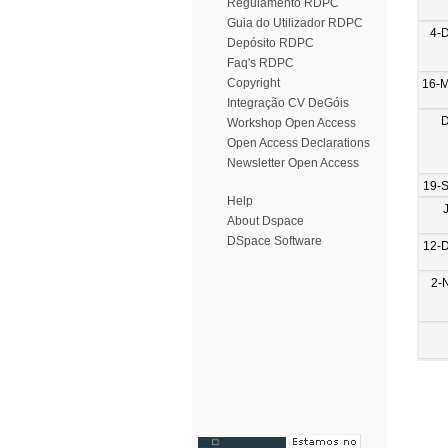
Regulamento RDPC
Guia do Utilizador RDPC
4-
Depósito RDPC
Faq's RDPC
Copyright
16-
Integração CV DeGóis
D
Workshop Open Access
Open Access Declarations
Newsletter Open Access
19-
Help
About Dspace
DSpace Software
12-
2-