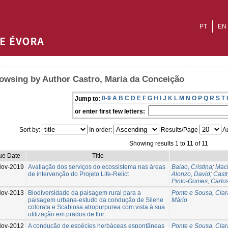
PT
EN
owsing by Author Castro, Maria da Conceição
0-9
A
B
C
D
E
F
G
H
I
J
K
L
M
N
O
P
Q
R
S
T
Jump to:
or enter first few letters:
Sort by:
In order:
Results/Page
Au
Showing results 1 to 11 of 11
ue Date
Title
ov-2019
Avaliação dos serviços do ecossistema nas áreas
Baiao, Cristina
;
Mac
de intervenção do Projeto Life-Relict
Alonzo, David
;
Cast
Pinto-Gomes, Carlo
Nov-2013
Biodiversidade da paisagem rural para a
Ponte e Sousa, Clar
paisagem urbana-estudo da condução de Silene
Mário
colorata e Scabiosa atropurpurea com vista à sua
utilização em prados de flor
Nov-2012
A condução de espécies herbáceas espontâneas
Ponte e Sousa, Clar