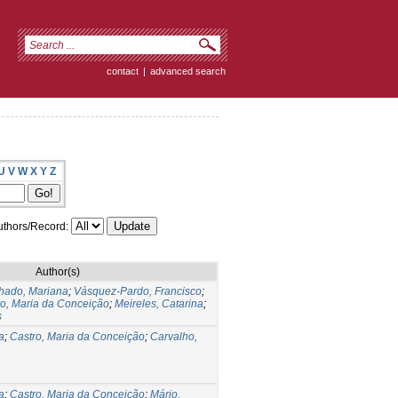
contact
|
advanced search
U
V
W
X
Y
Z
thors/Record:
Author(s)
hado, Mariana
;
Vásquez-Pardo, Francisco
;
ro, Maria da Conceição
;
Meireles, Catarina
;
s
a
;
Castro, Maria da Conceição
;
Carvalho,
a
;
Castro, Maria da Conceição
;
Mário,