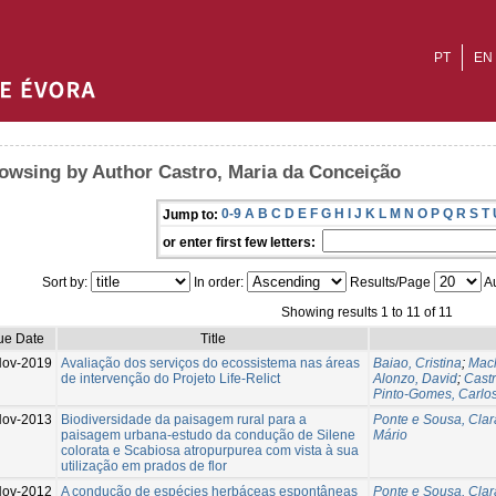
PT
EN
owsing by Author Castro, Maria da Conceição
0-9
A
B
C
D
E
F
G
H
I
J
K
L
M
N
O
P
Q
R
S
T
Jump to:
or enter first few letters:
Sort by:
In order:
Results/Page
Au
Showing results 1 to 11 of 11
ue Date
Title
ov-2019
Avaliação dos serviços do ecossistema nas áreas
Baiao, Cristina
;
Mac
de intervenção do Projeto Life-Relict
Alonzo, David
;
Cast
Pinto-Gomes, Carlo
Nov-2013
Biodiversidade da paisagem rural para a
Ponte e Sousa, Clar
paisagem urbana-estudo da condução de Silene
Mário
colorata e Scabiosa atropurpurea com vista à sua
utilização em prados de flor
Nov-2012
A condução de espécies herbáceas espontâneas
Ponte e Sousa, Clar