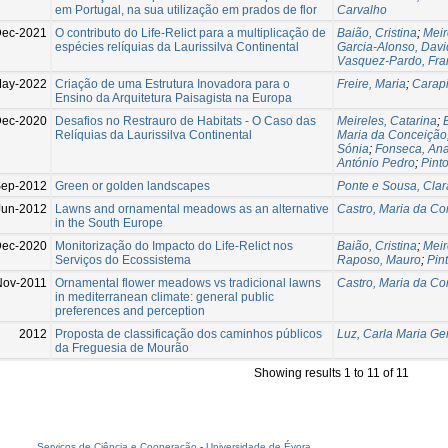
em Portugal, na sua utilização em prados de flor
Carvalho
Dec-2021
O contributo do Life-Relict para a multiplicação de
Baião, Cristina
;
Meir
espécies relíquias da Laurissilva Continental
Garcia-Alonso, Davi
Vasquez-Pardo, Fra
May-2022
Criação de uma Estrutura Inovadora para o
Freire, Maria
;
Carapi
Ensino da Arquitetura Paisagista na Europa
ec-2020
Desafios no Restrauro de Habitats - O Caso das
Meireles, Catarina
;
Relíquias da Laurissilva Continental
Maria da Conceição
Sónia
;
Fonseca, An
António Pedro
;
Pint
Sep-2012
Green or golden landscapes
Ponte e Sousa, Clar
Jun-2012
Lawns and ornamental meadows as an alternative
Castro, Maria da C
in the South Europe
Dec-2020
Monitorização do Impacto do Life-Relict nos
Baião, Cristina
;
Meir
Serviços do Ecossistema
Raposo, Mauro
;
Pin
Nov-2011
Ornamental flower meadows vs tradicional lawns
Castro, Maria da C
in mediterranean climate: general public
preferences and perception
2012
Proposta de classificação dos caminhos públicos
Luz, Carla Maria G
da Freguesia de Mourão
Showing results 1 to 11 of 11
Serviços de Ciência e Cooperação
-
Universidade de Évora