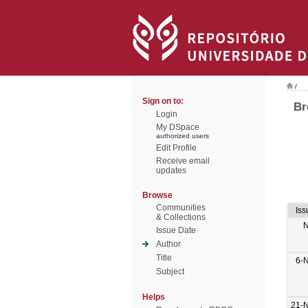
/
Sign on to:
Br
Login
My DSpace
authorized users
Edit Profile
Receive email
updates
Browse
Communities
Iss
& Collections
N
Issue Date
Author
Title
6-
Subject
Helps
21-