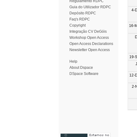
Regulamento RDPC
Guia do Utilizador RDPC
4-
Depósito RDPC
Faq's RDPC
Copyright
16-
Integração CV DeGóis
D
Workshop Open Access
Open Access Declarations
Newsletter Open Access
19-
Help
About Dspace
DSpace Software
12-
2-