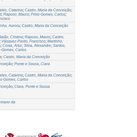
eles, Catarina
;
Castro, Maria da Conceição
;
d
;
Raposo, Mauro
;
Pinto-Gomes, Carlos
;
ncisco
nha, Aurora
;
Castro, Maria da Conceição
Baião, Cristina
;
Raposo, Mauro
;
Castro,
;
Vásquez-Pardo, Francisco
;
Martinho,
a
;
Costa, Artur
;
Silva, Alexandre
;
Santos,
o-Gomes, Carlos
a
;
Castro, Maria da Conceição
onceição
;
Ponte e Sousa, Clara
eles, Catarina
;
Castro, Maria da Conceição
;
to-Gomes, Carlos
onceição
;
Clara, Ponte e Sousa
ermano da