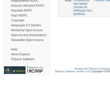
2012
A influência
Pereira, An
Regulamento RDPC
das tarifas
Guia do Utilizador RDPC
sociais na
definição dos
Depósito RDPC
tarifários
Faq's RDPC
Copyright
Integração CV DeGóis
Workshop Open Access
Open Access Declarations
Newsletter Open Access
Help
About Dspace
DSpace Software
Serviços de Ciência e Coopera
DSpace Software, version 1.6.2
Copyright © 20