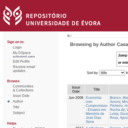
/
Sign on to:
Browsing by Author Casa
Login
My DSpace
Jump 
authorized users
Edit Profile
or ent
Receive email
updates
Sort by:
I
Browse
Communities
Issue
Title
& Collections
Date
Issue Date
Jun-2006
Economia
Branco, Ma
Author
com
Aurora
;
Mir
Compromisso
Pinheiro, A
Title
- Ensaios em
Rocha de
;
Subject
Memória de
Luísa
;
Sous
José Dias
Rosa, Agost
Sena
Helps