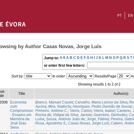
PT
EN
owsing by Author Casas Novas, Jorge Luís
0-9
A
B
C
D
E
F
G
H
I
J
K
L
M
N
O
P
Q
R
S
T
Jump to:
or enter first few letters:
Sort by:
In order:
Results/Page
Au
Showing results 1 to 2 of 2
sue
Title
Author(s)
te
2006
Economia
Branco, Manuel Couret
;
Carvalho, Maria Leonor da Silva
;
Re
com
Aurora
;
Mira, Natércia
;
Henriques, Pedro Damião de Sousa
;
Compromisso
Pinheiro, António C.
;
Vieira, Carlos
;
Vieira, Isabel
;
Caetano, 
- Ensaios em
Rocha de
;
Vidigal da Silva, Jacinto
;
Guerreiro, Gertrudes
;
Ca
Memória de
Luísa
;
Sousa, António João de
;
Jorge, Fátima
;
Pereira, Gabri
José Dias
Rosa, Agostinho S.
;
Casas Novas, Jorge Luís
;
Caleiro, Antón
Sena