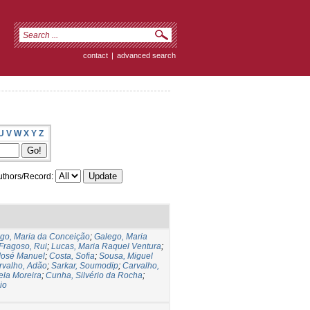
contact
|
advanced search
U
V
W
X
Y
Z
thors/Record:
go, Maria da Conceição
;
Galego, Maria
Fragoso, Rui
;
Lucas, Maria Raquel Ventura
;
José Manuel
;
Costa, Sofia
;
Sousa, Miguel
rvalho, Adão
;
Sarkar, Soumodip
;
Carvalho,
ela Moreira
;
Cunha, Silvério da Rocha
;
io