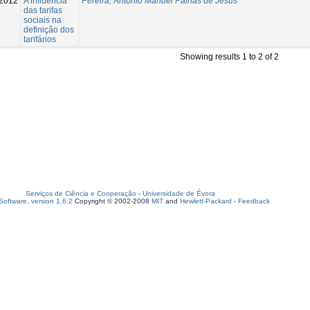
2012
A influência
Pereira, António Manuel Palhas de Jesus
das tarifas
sociais na
definição dos
tarifários
Showing results 1 to 2 of 2
Serviços de Ciência e Cooperação
-
Universidade de Évora
oftware, version 1.6.2
Copyright © 2002-2008
MIT
and
Hewlett-Packard
-
Feedback