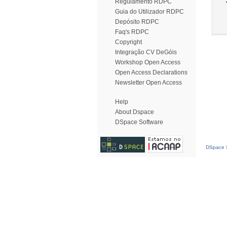
Regulamento RDPC
Guia do Utilizador RDPC
Depósito RDPC
Faq's RDPC
Copyright
Integração CV DeGóis
Workshop Open Access
Open Access Declarations
Newsletter Open Access
Help
About Dspace
DSpace Software
DSpace S