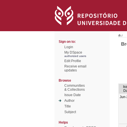
/
Sign on to:
Br
Login
My DSpace
authorized users
Edit Profile
Receive email
updates
Browse
Communities
Is
& Collections
Da
Issue Date
Jun-
Author
Title
Subject
Helps